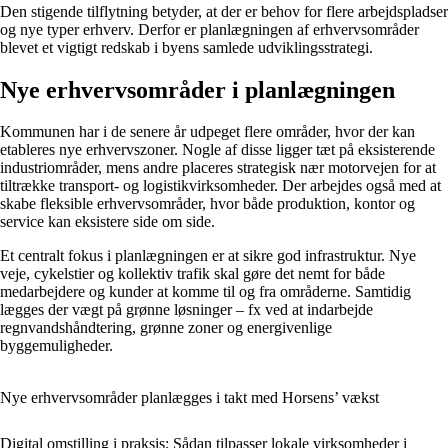
Den stigende tilflytning betyder, at der er behov for flere arbejdspladser
og nye typer erhverv. Derfor er planlægningen af erhvervsområder
blevet et vigtigt redskab i byens samlede udviklingsstrategi.
Nye erhvervsområder i planlægningen
Kommunen har i de senere år udpeget flere områder, hvor der kan
etableres nye erhvervszoner. Nogle af disse ligger tæt på eksisterende
industriområder, mens andre placeres strategisk nær motorvejen for at
tiltrække transport- og logistikvirksomheder. Der arbejdes også med at
skabe fleksible erhvervsområder, hvor både produktion, kontor og
service kan eksistere side om side.
Et centralt fokus i planlægningen er at sikre god infrastruktur. Nye
veje, cykelstier og kollektiv trafik skal gøre det nemt for både
medarbejdere og kunder at komme til og fra områderne. Samtidig
lægges der vægt på grønne løsninger – fx ved at indarbejde
regnvandshåndtering, grønne zoner og energivenlige
byggemuligheder.
Nye erhvervsområder planlægges i takt med Horsens’ vækst
Digital omstilling i praksis: Sådan tilpasser lokale virksomheder i