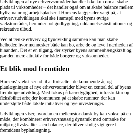
Udviklingen af nye erhvervsområder handler ikke kun om at skabe
plads til virksomheder – det handler også om at skabe balance mellem
byliv, natur og arbejdspladser. I Horsens lægges der vægt på, at
erhvervsudviklingen skal ske i samspil med byens øvrige
vækstområder, herunder boligudbygning, uddannelsesinstitutioner og
rekreative tilbud.
Ved at tænke erhverv og byudvikling sammen kan man skabe
helheder, hvor mennesker både kan bo, arbejde og leve i nærheden af
hinanden. Det er en tilgang, der styrker byens sammenhængskraft og
gør den mere attraktiv for både borgere og virksomheder.
Et blik mod fremtiden
Horsens’ vækst ser ud til at fortsætte i de kommende år, og
planlægningen af nye erhvervsområder bliver en central del af byens
fremtidige udvikling. Med fokus på bæredygtighed, infrastruktur og
fleksibilitet arbejder kommunen på at skabe rammer, der kan
understøtte både lokale initiativer og nye investeringer.
Udviklingen viser, hvordan en mellemstor dansk by kan vokse på en
måde, der kombinerer erhvervsmæssig dynamik med omtanke for
miljø og livskvalitet – en balance, der bliver stadig vigtigere i
fremtidens byplanlægning.