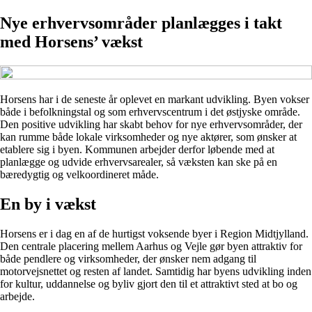
Nye erhvervsområder planlægges i takt
med Horsens’ vækst
Horsens har i de seneste år oplevet en markant udvikling. Byen vokser
både i befolkningstal og som erhvervscentrum i det østjyske område.
Den positive udvikling har skabt behov for nye erhvervsområder, der
kan rumme både lokale virksomheder og nye aktører, som ønsker at
etablere sig i byen. Kommunen arbejder derfor løbende med at
planlægge og udvide erhvervsarealer, så væksten kan ske på en
bæredygtig og velkoordineret måde.
En by i vækst
Horsens er i dag en af de hurtigst voksende byer i Region Midtjylland.
Den centrale placering mellem Aarhus og Vejle gør byen attraktiv for
både pendlere og virksomheder, der ønsker nem adgang til
motorvejsnettet og resten af landet. Samtidig har byens udvikling inden
for kultur, uddannelse og byliv gjort den til et attraktivt sted at bo og
arbejde.