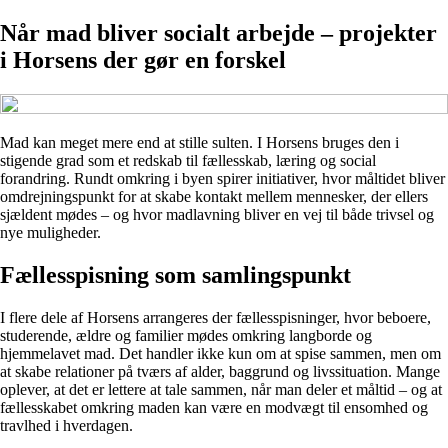
Når mad bliver socialt arbejde – projekter
i Horsens der gør en forskel
Mad kan meget mere end at stille sulten. I Horsens bruges den i
stigende grad som et redskab til fællesskab, læring og social
forandring. Rundt omkring i byen spirer initiativer, hvor måltidet bliver
omdrejningspunkt for at skabe kontakt mellem mennesker, der ellers
sjældent mødes – og hvor madlavning bliver en vej til både trivsel og
nye muligheder.
Fællesspisning som samlingspunkt
I flere dele af Horsens arrangeres der fællesspisninger, hvor beboere,
studerende, ældre og familier mødes omkring langborde og
hjemmelavet mad. Det handler ikke kun om at spise sammen, men om
at skabe relationer på tværs af alder, baggrund og livssituation. Mange
oplever, at det er lettere at tale sammen, når man deler et måltid – og at
fællesskabet omkring maden kan være en modvægt til ensomhed og
travlhed i hverdagen.