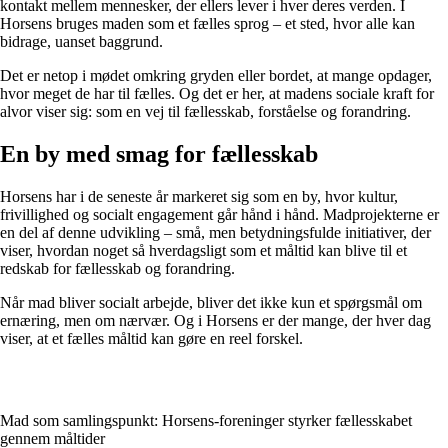
kontakt mellem mennesker, der ellers lever i hver deres verden. I
Horsens bruges maden som et fælles sprog – et sted, hvor alle kan
bidrage, uanset baggrund.
Det er netop i mødet omkring gryden eller bordet, at mange opdager,
hvor meget de har til fælles. Og det er her, at madens sociale kraft for
alvor viser sig: som en vej til fællesskab, forståelse og forandring.
En by med smag for fællesskab
Horsens har i de seneste år markeret sig som en by, hvor kultur,
frivillighed og socialt engagement går hånd i hånd. Madprojekterne er
en del af denne udvikling – små, men betydningsfulde initiativer, der
viser, hvordan noget så hverdagsligt som et måltid kan blive til et
redskab for fællesskab og forandring.
Når mad bliver socialt arbejde, bliver det ikke kun et spørgsmål om
ernæring, men om nærvær. Og i Horsens er der mange, der hver dag
viser, at et fælles måltid kan gøre en reel forskel.
Mad som samlingspunkt: Horsens-foreninger styrker fællesskabet
gennem måltider