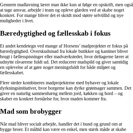
Gennem madlavning lærer man ikke kun at følge en opskrift, men også
at tage ansvar, arbejde i team og opleve glæden ved at skabe noget
konkret. For mange bliver det et skridt mod større selvtillid og nye
muligheder i livet.
Bæredygtighed og fællesskab i fokus
Et andet kendetegn ved mange af Horsens’ madprojekter er fokus på
bæredygtighed. Overskudsmad fra lokale butikker og kantiner bliver
brugt i fællesspisninger eller madværksteder, hvor deltagerne lærer at
udnytte råvarerne fuldt ud. Det reducerer madspild og giver samtidig
en oplevelse af at gøre noget meningsfuldt for både miljøet og
fællesskabet.
Flere steder kombineres madprojekterne med byhaver og lokale
dyrkningsinitiativer, hvor borgerne kan dyrke grøntsager sammen. Det
giver en naturlig sammenhæng mellem jord, køkken og bord – og
skaber en konkret forståelse for, hvor maden kommer fra.
Mad som brobygger
Når mad bliver socialt arbejde, handler det i bund og grund om at
bygge broer. Et måltid kan være en enkel, men stærk måde at skabe