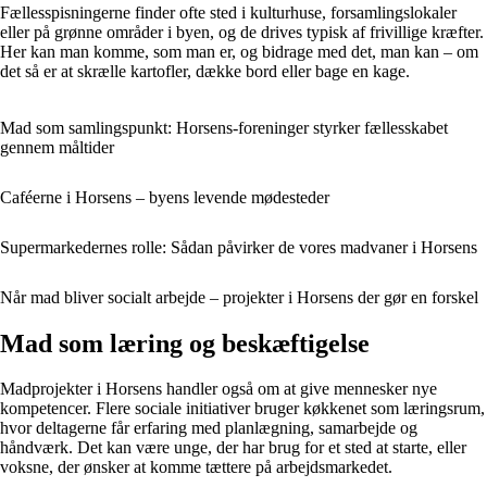
Fællesspisningerne finder ofte sted i kulturhuse, forsamlingslokaler
eller på grønne områder i byen, og de drives typisk af frivillige kræfter.
Her kan man komme, som man er, og bidrage med det, man kan – om
det så er at skrælle kartofler, dække bord eller bage en kage.
Mad som samlingspunkt: Horsens-foreninger styrker fællesskabet
gennem måltider
Caféerne i Horsens – byens levende mødesteder
Supermarkedernes rolle: Sådan påvirker de vores madvaner i Horsens
Når mad bliver socialt arbejde – projekter i Horsens der gør en forskel
Mad som læring og beskæftigelse
Madprojekter i Horsens handler også om at give mennesker nye
kompetencer. Flere sociale initiativer bruger køkkenet som læringsrum,
hvor deltagerne får erfaring med planlægning, samarbejde og
håndværk. Det kan være unge, der har brug for et sted at starte, eller
voksne, der ønsker at komme tættere på arbejdsmarkedet.