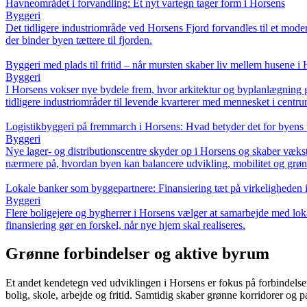
Havneområdet i forvandling: Et nyt vartegn tager form i Horsens
Byggeri
Det tidligere industriområde ved Horsens Fjord forvandles til et mode
der binder byen tættere til fjorden.
Byggeri med plads til fritid – når mursten skaber liv mellem husene i
Byggeri
I Horsens vokser nye bydele frem, hvor arkitektur og byplanlægning g
tidligere industriområder til levende kvarterer med mennesket i centru
Logistikbyggeri på fremmarch i Horsens: Hvad betyder det for byens 
Byggeri
Nye lager- og distributionscentre skyder op i Horsens og skaber vækst
nærmere på, hvordan byen kan balancere udvikling, mobilitet og grøn 
Lokale banker som byggepartnere: Finansiering tæt på virkeligheden 
Byggeri
Flere boligejere og bygherrer i Horsens vælger at samarbejde med lok
finansiering gør en forskel, når nye hjem skal realiseres.
Grønne forbindelser og aktive byrum
Et andet kendetegn ved udviklingen i Horsens er fokus på forbindelser 
bolig, skole, arbejde og fritid. Samtidig skaber grønne korridorer og 