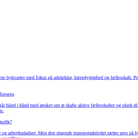
rne bykvarter med fokus på arkitektur, bæredygtighed og fællesskab. Proj
 Horsens
år hånd i hånd med ønsket om at skabe aktive fællesskaber og plads til
m.
trafik?
 og arbejdspladser. Men den stigende transportaktivitet sætter pres på 