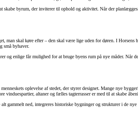
kabe byrum, der inviterer til ophold og aktivitet. Når der planlægges
oget, man skal køre efter – den skal være lige uden for døren. I Horsens
 og små byhaver.
er og enlige får mulighed for at bruge byens rum på nye måder. Når der e
dag menneskets oplevelse af stedet, der styrer designet. Mange nye bygge
 vinduespartier, altaner og fælles tagterrasser er med til at skabe åb
e alt gammelt ned, integreres historiske bygninger og strukturer i de ny