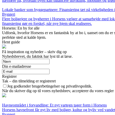
nærmere på, hvordan byen kan balancere udvikling, mobilitet og grøn 
Lokale banker som byggepartnere: Finansiering tæt på virkeligheden 
Byggeri
Flere boligejere og bygherrer i Horsens vælger at samarbejde med lok
finansiering gør en forskel, når nye hjem skal realiseres.
Horsens: En by for alle
Udforsk, hvorfor Horsens er en fantastisk by at bo i, uanset om du er s
perfekte sted at kalde hjem.
Hent guide
Få inspiration og nyheder – skriv dig op
Nyhedsbrevet, du faktisk har lyst til at læse.
Din e-mailadresse
Registrer
Tak – din tilmelding er registreret
Jeg godkender brugerbetingelser og privatlivspolitik.
Når du skriver dig op til vores nyhedsbrev, accepterer du vores regler
Havneområdet i forvandling: Et nyt vartegn tager form i Horsens
Horsens havnefront får nyt liv med boliger, kultur og byliv ved vande
Byggeri