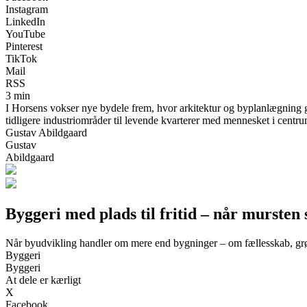
Instagram
LinkedIn
YouTube
Pinterest
TikTok
Mail
RSS
3 min
I Horsens vokser nye bydele frem, hvor arkitektur og byplanlægning g
tidligere industriområder til levende kvarterer med mennesket i centru
Gustav Abildgaard
Gustav
Abildgaard
Byggeri med plads til fritid – når mursten
Når byudvikling handler om mere end bygninger – om fællesskab, gr
Byggeri
Byggeri
At dele er kærligt
X
Facebook