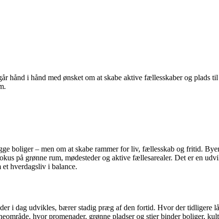
år hånd i hånd med ønsket om at skabe aktive fællesskaber og plads til
m.
ge boliger – men om at skabe rammer for liv, fællesskab og fritid. Byen
kus på grønne rum, mødesteder og aktive fællesarealer. Det er en udvik
et hverdagsliv i balance.
der i dag udvikles, bærer stadig præg af den fortid. Hvor der tidligere
vneområde, hvor promenader, grønne pladser og stier binder boliger, ku