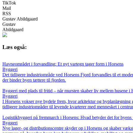
TikTok
Mail
RSS
Gustav Abildgaard
Gustav
Abildgaard
Læs også:
Havneområdet i forvandling: Et nyt vartegn tager form i Horsens
Byggeri
Det tidligere industriområde ved Horsens Fjord forvandles til et mode
der binder byen tættere til fjorden.
Byggeri med plads til fritid – når mursten skaber liv mellem husene i
Byggeri
I Horsens vokser nye bydele frem, hvor arkitektur og byplanlægning g
tidligere industriområder til levende kvarterer med mennesket i centru
Logistikbyggeri på fremmarch i Horsens: Hvad betyder det for byens 
Byggeri
Nye lager- og distributionscentre skyder op i Horsens og skaber vækst