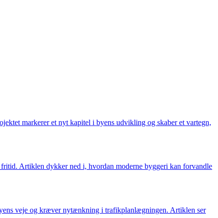
ektet markerer et nyt kapitel i byens udvikling og skaber et vartegn,
 fritid. Artiklen dykker ned i, hvordan moderne byggeri kan forvandle
byens veje og kræver nytænkning i trafikplanlægningen. Artiklen ser