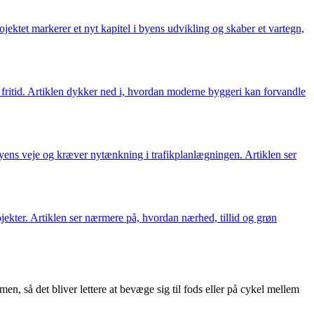
ektet markerer et nyt kapitel i byens udvikling og skaber et vartegn,
 fritid. Artiklen dykker ned i, hvordan moderne byggeri kan forvandle
byens veje og kræver nytænkning i trafikplanlægningen. Artiklen ser
ekter. Artiklen ser nærmere på, hvordan nærhed, tillid og grøn
n, så det bliver lettere at bevæge sig til fods eller på cykel mellem