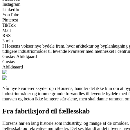
Instagram
LinkedIn
YouTube
Pinterest
TikTok
Mail
RSS
3 min
I Horsens vokser nye bydele frem, hvor arkitektur og byplanlægning g
tidligere industriområder til levende kvarterer med mennesket i centru
Gustav Abildgaard
Gustav
Abildgaard
Når nye kvarterer skyder op i Horsens, handler det ikke kun om at byg
industriområder og tomme grunde forvandles til levende bydele med fo
mursten og beton ikke længere står alene, men skal danne rammen om 
Fra fabriksjord til fællesskab
Horsens har en lang historie som industriby, og mange af de områder, 
fællesskab og rekreative muligheder. Det ses blandt andet i byens ha