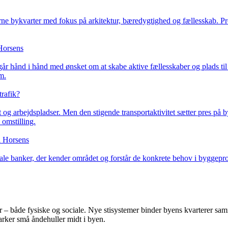
rne bykvarter med fokus på arkitektur, bæredygtighed og fællesskab. Proj
 Horsens
år hånd i hånd med ønsket om at skabe aktive fællesskaber og plads til
m.
trafik?
 og arbejdspladser. Men den stigende transportaktivitet sætter pres på 
omstilling.
i Horsens
ale banker, der kender området og forstår de konkrete behov i byggeproj
– både fysiske og sociale. Nye stisystemer binder byens kvarterer samme
parker små åndehuller midt i byen.