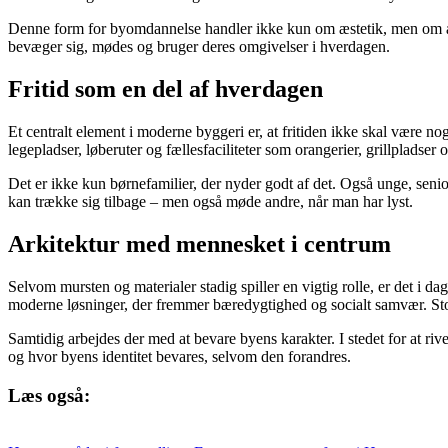
Denne form for byomdannelse handler ikke kun om æstetik, men om at s
bevæger sig, mødes og bruger deres omgivelser i hverdagen.
Fritid som en del af hverdagen
Et centralt element i moderne byggeri er, at fritiden ikke skal være n
legepladser, løberuter og fællesfaciliteter som orangerier, grillpladser
Det er ikke kun børnefamilier, der nyder godt af det. Også unge, senior
kan trække sig tilbage – men også møde andre, når man har lyst.
Arkitektur med mennesket i centrum
Selvom mursten og materialer stadig spiller en vigtig rolle, er det i 
moderne løsninger, der fremmer bæredygtighed og socialt samvær. Store
Samtidig arbejdes der med at bevare byens karakter. I stedet for at riv
og hvor byens identitet bevares, selvom den forandres.
Læs også: